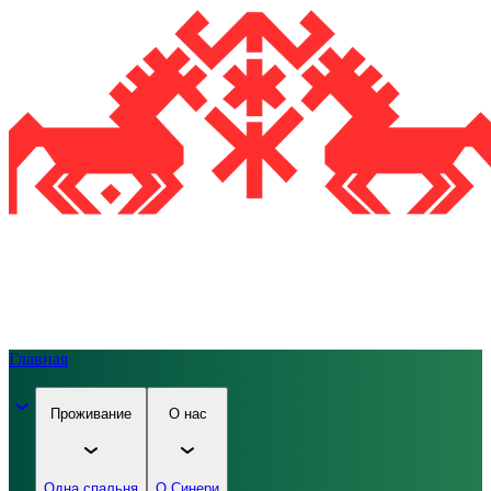
Главная
Проживание
О нас
Одна спальня
О Синери