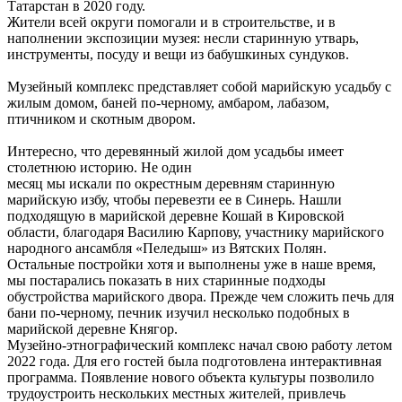
Татарстан в 2020 году.
Жители всей округи помогали и в строительстве, и в
наполнении экспозиции музея: несли старинную утварь,
инструменты, посуду и вещи из бабушкиных сундуков.
Музейный комплекс представляет собой марийскую усадьбу с
жилым домом, баней по-черному, амбаром, лабазом,
птичником и скотным двором.
Интересно, что деревянный жилой дом усадьбы имеет
столетнюю историю. Не один
месяц мы искали по окрестным деревням старинную
марийскую избу, чтобы перевезти ее в Синерь. Нашли
подходящую в марийской деревне Кошай в Кировской
области, благодаря Василию Карпову, участнику марийского
народного ансамбля «Пеледыш» из Вятских Полян.
Остальные постройки хотя и выполнены уже в наше время,
мы постарались показать в них старинные подходы
обустройства марийского двора. Прежде чем сложить печь для
бани по-черному, печник изучил несколько подобных в
марийской деревне Княгор.
Музейно-этнографический комплекс начал свою работу летом
2022 года. Для его гостей была подготовлена интерактивная
программа. Появление нового объекта культуры позволило
трудоустроить нескольких местных жителей, привлечь