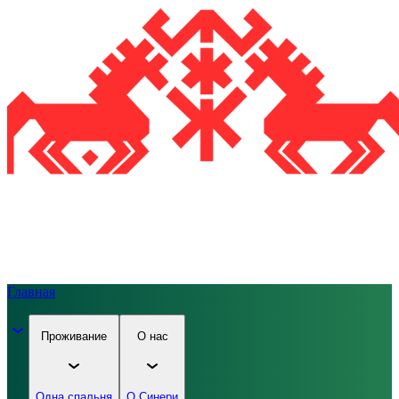
Главная
Проживание
О нас
Одна спальня
О Синери