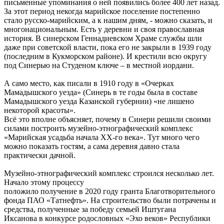
письменные упоминания о ней появились более 400 лет назад.
За этот период некогда марийское поселение постепенно
стало русско-марийским, а к нашим дням, - можно сказать, и
многонациональным. Есть у деревни и своя православная
история. В синерском Геннадиевском Храме службы шли
даже при советской власти, пока его не закрыли в 1939 году
(последним в Кукморском районе). И крестили всю округу
под Синерью на Студеном ключе – в местной иордани.
А само место, как писали в 1910 году в «Очерках
Мамадышского уезда» (Синерь в те годы была в составе
Мамадышского уезда Казанской губернии) «не лишено
некоторой красоты».
Всё это вполне объясняет, почему в Синери решили своими
силами построить музейно-этнографический комплекс
«Марийская усадьба начала ХХ-го века». Тут много чего
можно показать гостям, а сама деревня давно стала
практически дачной.
Музейно-этнографический комплекс строился несколько лет.
Начало этому процессу
положило получение в 2020 году гранта Благотворительного
фонда ПАО «Татнефть». На строительство были потрачены и
средства, полученные за победу семьей Иштугана
Иксанова в конкурсе родословных «Эхо веков» Республики