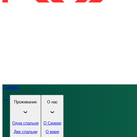
Главная
Проживание
О нас
Одна спальня
О Синери
Две спальни
О мари