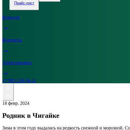
Прайс-лист
Новости
Контакты
Забронировать
+7 985-239-34-42
18 февр. 2024
Родник в Чигайке
Зима в этом году выдалась на редкость снежной и морозной. Со